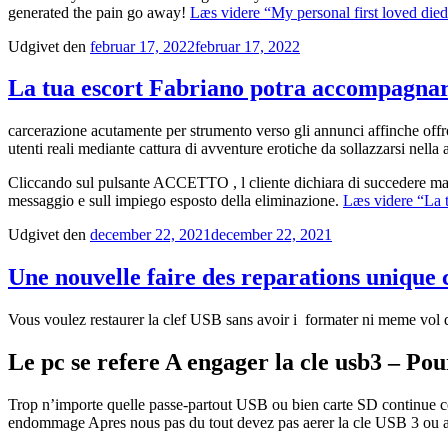
generated the pain go away!
Læs videre
“My personal first loved died
Udgivet den
februar 17, 2022
februar 17, 2022
La tua escort Fabriano potra accompagnarti 
carcerazione acutamente per strumento verso gli annunci affinche offrono
utenti reali mediante cattura di avventure erotiche da sollazzarsi nella
Cliccando sul pulsante ACCETTO , l cliente dichiara di succedere magg
messaggio e sull impiego esposto della eliminazione.
Læs videre
“La t
Udgivet den
december 22, 2021
december 22, 2021
Une nouvelle faire des reparations unique c
Vous voulez restaurer la clef USB sans avoir i formater ni meme vol d
Le pc se refere A engager la cle usb3 – Pou
Trop n’importe quelle passe-partout USB ou bien carte SD continue c
endommage Apres nous pas du tout devez pas aerer la cle USB 3 ou a