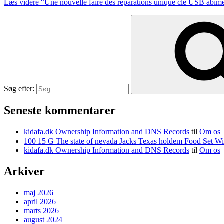
Læs videre
“Une nouvelle faire des reparations unique cle USB abimee 
Søg efter:
Seneste kommentarer
kidafa.dk Ownership Information and DNS Records
til
Om os
kidafa.dk Ownership Information and DNS Records
til
Om os
Arkiver
maj 2026
april 2026
marts 2026
august 2024