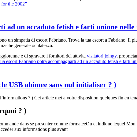
 for the 2002”
ad un accaduto fetish e farti unione nelle 
 un simpatia di escort Fabriano. Trova la tua escort a Fabriano. Il piu i
 anziche generale oculatezza.
iorenne e di sgravare i fornitori del attivita
visitatori joingy
, propriet
ua escort Fabriano potra accompagnarti ad un accaduto fetish e farti uni
le USB abimee sans nul initialiser ? )
’informations ? ) Cet article met a votre disposition quelques fin en 
rquoi ? )
ommande dans se presenter comme formateeOu et indique lequel Mon circ
cceder aux informations plus avant