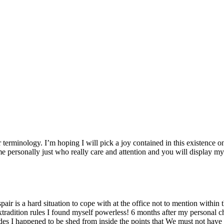
ur terminology. I’m hoping I will pick a joy contained in this existence o
ersonally just who really care and attention and you will display my p
r is a hard situation to cope with at the office not to mention within t
radition rules I found myself powerless! 6 months after my personal c
des I happened to be shed from inside the points that We must not have b