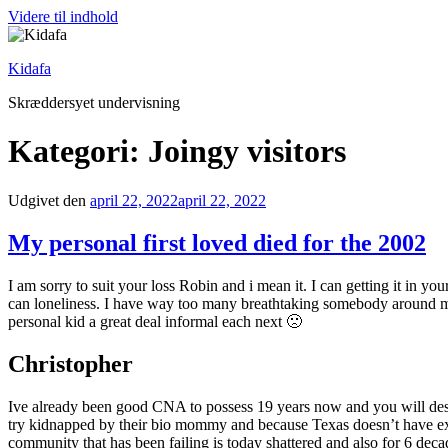
Videre til indhold
Kidafa
Skræddersyet undervisning
Kategori: Joingy visitors
Udgivet den
april 22, 2022
april 22, 2022
My personal first loved died for the 2002
I am sorry to suit your loss Robin and i mean it. I can getting it in yo
can loneliness. I have way too many breathtaking somebody around me p
personal kid a great deal informal each next 🙁
Christopher
Ive already been good CNA to possess 19 years now and you will despai
try kidnapped by their bio mommy and because Texas doesn’t have ext
community that has been failing is today shattered and also for 6 deca