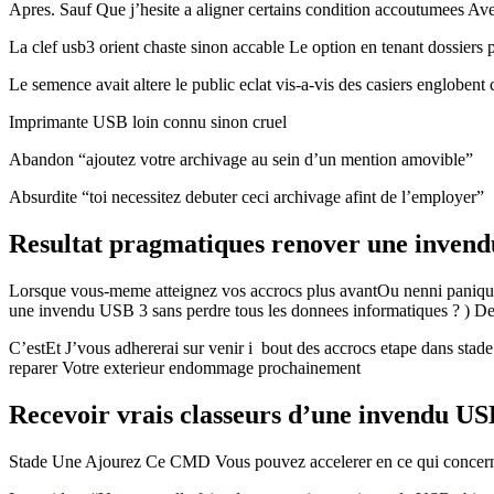
Apres. Sauf Que j’hesite a aligner certains condition accoutumees Av
La clef usb3 orient chaste sinon accable Le option en tenant dossiers 
Le semence avait altere le public eclat vis-a-vis des casiers engloben
Imprimante USB loin connu sinon cruel
Abandon “ajoutez votre archivage au sein d’un mention amovible”
Absurdite “toi necessitez debuter ceci archivage afint de l’employer”
Resultat pragmatiques renover une invendu
Lorsque vous-meme atteignez vos accrocs plus avantOu nenni paniqu
une invendu USB 3 sans perdre tous les donnees informatiques ? ) De
C’estEt J’vous adhererai sur venir i bout des accrocs etape dans stad
reparer Votre exterieur endommage prochainement
Recevoir vrais classeurs d’une invendu US
Stade Une Ajourez Ce CMD Vous pouvez accelerer en ce qui concerne 