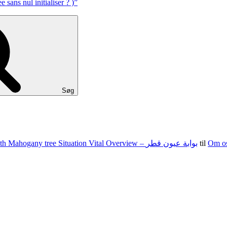
sans nul initialiser ? )”
Søg
100 15 G The state of nevada Jacks Texas holdem Food Set With Mahogany tree Situation Vital Overview – بوابة عيون قطر
til
Om o