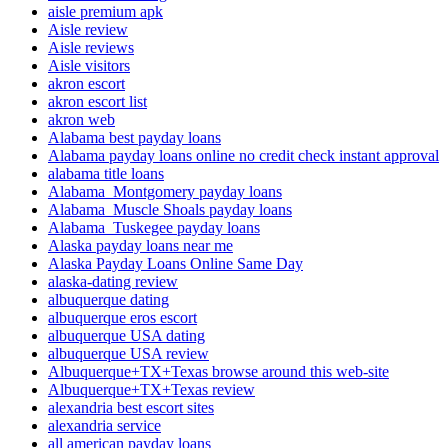
aisle premium apk
Aisle review
Aisle reviews
Aisle visitors
akron escort
akron escort list
akron web
Alabama best payday loans
Alabama payday loans online no credit check instant approval
alabama title loans
Alabama_Montgomery payday loans
Alabama_Muscle Shoals payday loans
Alabama_Tuskegee payday loans
Alaska payday loans near me
Alaska Payday Loans Online Same Day
alaska-dating review
albuquerque dating
albuquerque eros escort
albuquerque USA dating
albuquerque USA review
Albuquerque+TX+Texas browse around this web-site
Albuquerque+TX+Texas review
alexandria best escort sites
alexandria service
all american payday loans