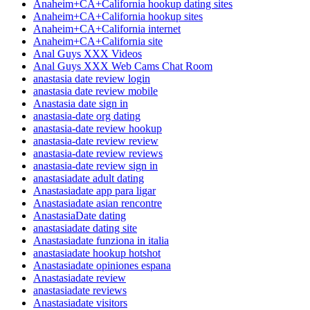
Anaheim+CA+California hookup dating sites
Anaheim+CA+California hookup sites
Anaheim+CA+California internet
Anaheim+CA+California site
Anal Guys XXX Videos
Anal Guys XXX Web Cams Chat Room
anastasia date review login
anastasia date review mobile
Anastasia date sign in
anastasia-date org dating
anastasia-date review hookup
anastasia-date review review
anastasia-date review reviews
anastasia-date review sign in
anastasiadate adult dating
Anastasiadate app para ligar
Anastasiadate asian rencontre
AnastasiaDate dating
anastasiadate dating site
Anastasiadate funziona in italia
anastasiadate hookup hotshot
Anastasiadate opiniones espana
Anastasiadate review
anastasiadate reviews
Anastasiadate visitors