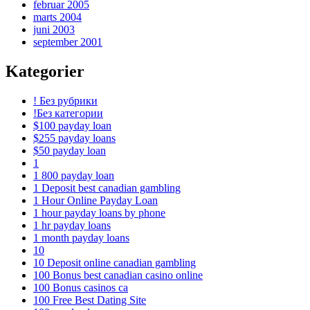
februar 2005
marts 2004
juni 2003
september 2001
Kategorier
! Без рубрики
!Без категории
$100 payday loan
$255 payday loans
$50 payday loan
1
1 800 payday loan
1 Deposit best canadian gambling
1 Hour Online Payday Loan
1 hour payday loans by phone
1 hr payday loans
1 month payday loans
10
10 Deposit online canadian gambling
100 Bonus best canadian casino online
100 Bonus casinos ca
100 Free Best Dating Site