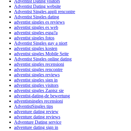
Adventist Dating visitors
Adventist Dating website
Adventist Singles appli rencontre
Adventist Singles dating
adventist singles es reviews
adventist singles es web
adventist singles espa?a
adventist singles fotos
Adventist Singles gay a niort
adventist singles kosten
adventist singles Mobile Seite
Adventist Singles online dating
adventist singles recensioni
adventist singles rencontre
adventist singles reviews
adventist singles sign in
adventist singles visitors
adventist singles Zapisz sie
adventist-dating-de bewertung
adventistsingles recensioni
AdventistSingles tips
adventure dating review
adventure dating reviews
Adventure Dating service
adventure dating sign in