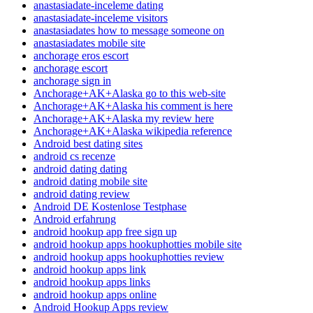
anastasiadate-inceleme dating
anastasiadate-inceleme visitors
anastasiadates how to message someone on
anastasiadates mobile site
anchorage eros escort
anchorage escort
anchorage sign in
Anchorage+AK+Alaska go to this web-site
Anchorage+AK+Alaska his comment is here
Anchorage+AK+Alaska my review here
Anchorage+AK+Alaska wikipedia reference
Android best dating sites
android cs recenze
android dating dating
android dating mobile site
android dating review
Android DE Kostenlose Testphase
Android erfahrung
android hookup app free sign up
android hookup apps hookuphotties mobile site
android hookup apps hookuphotties review
android hookup apps link
android hookup apps links
android hookup apps online
Android Hookup Apps review