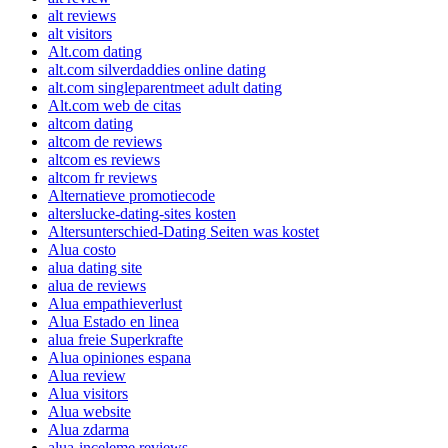
alt reviews
alt visitors
Alt.com dating
alt.com silverdaddies online dating
alt.com singleparentmeet adult dating
Alt.com web de citas
altcom dating
altcom de reviews
altcom es reviews
altcom fr reviews
Alternatieve promotiecode
alterslucke-dating-sites kosten
Altersunterschied-Dating Seiten was kostet
Alua costo
alua dating site
alua de reviews
Alua empathieverlust
Alua Estado en linea
alua freie Superkrafte
Alua opiniones espana
Alua review
Alua visitors
Alua website
Alua zdarma
alua-inceleme reviews