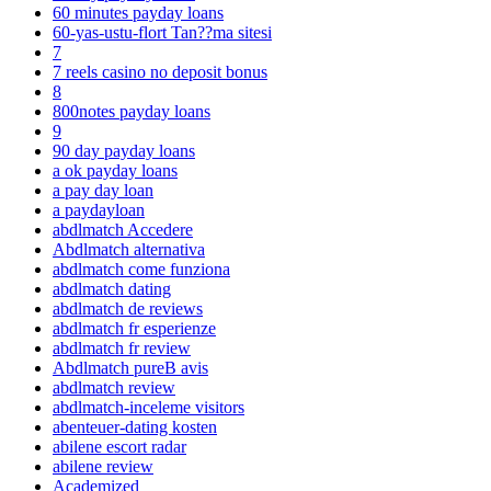
60 minutes payday loans
60-yas-ustu-flort Tan??ma sitesi
7
7 reels casino no deposit bonus
8
800notes payday loans
9
90 day payday loans
a ok payday loans
a pay day loan
a paydayloan
abdlmatch Accedere
Abdlmatch alternativa
abdlmatch come funziona
abdlmatch dating
abdlmatch de reviews
abdlmatch fr esperienze
abdlmatch fr review
Abdlmatch pureВ avis
abdlmatch review
abdlmatch-inceleme visitors
abenteuer-dating kosten
abilene escort radar
abilene review
Academized