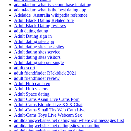
adam4adam what is second base in dating
adam4adam what is the best dating app
Adelaide+Australia wikipedia reference
Adult Black Dating Related Site
Adult Black Dating reviews
adult dating dating
Adult Dating sign in
Adult dating sites app
Adult dating sites best sites
Adult dating sites service
Adult dating sites visitors
Adult dating sito per single
adult escort
adult friendfinder R?ckblick 2021
adult friendfinder review
Adult Hub canta en
Adult Hub visitors
Adult Space dating
Adult-Cams Asian Live Cams Porn
Adult-Cams Blonde Live XXX Chat
Adult-Cams Small Tits Web Cam Live
Adult-Cams Toys Live Webcam Sex
adultdatingwebsites.net dating app where girl messages first
adultdatingwebsites.net dating-sites-free-online
adultdatingwebsites.net ukraine dating