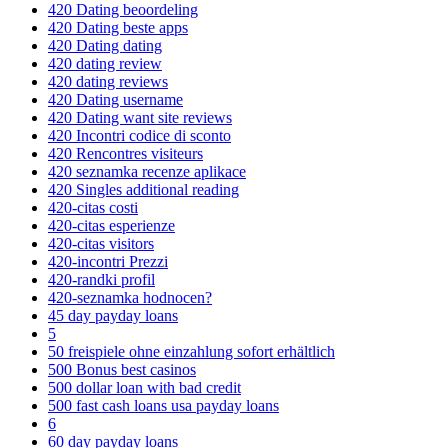
420 Dating beoordeling
420 Dating beste apps
420 Dating dating
420 dating review
420 dating reviews
420 Dating username
420 Dating want site reviews
420 Incontri codice di sconto
420 Rencontres visiteurs
420 seznamka recenze aplikace
420 Singles additional reading
420-citas costi
420-citas esperienze
420-citas visitors
420-incontri Prezzi
420-randki profil
420-seznamka hodnocen?
45 day payday loans
5
50 freispiele ohne einzahlung sofort erhältlich
500 Bonus best casinos
500 dollar loan with bad credit
500 fast cash loans usa payday loans
6
60 day payday loans