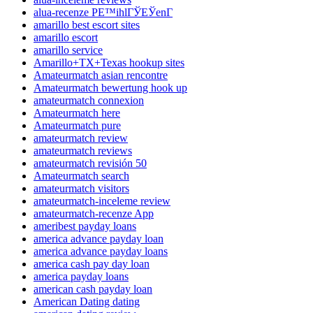
alua-recenze PЕ™ihlГЎЕЎenГ­
amarillo best escort sites
amarillo escort
amarillo service
Amarillo+TX+Texas hookup sites
Amateurmatch asian rencontre
Amateurmatch bewertung hook up
amateurmatch connexion
Amateurmatch here
Amateurmatch pure
amateurmatch review
amateurmatch reviews
amateurmatch revisión 50
Amateurmatch search
amateurmatch visitors
amateurmatch-inceleme review
amateurmatch-recenze App
ameribest payday loans
america advance payday loan
america advance payday loans
america cash pay day loan
america payday loans
american cash payday loan
American Dating dating