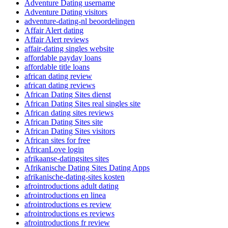
Adventure Dating username
Adventure Dating visitors
adventure-dating-nl beoordelingen
Affair Alert dating
Affair Alert reviews
affair-dating singles website
affordable payday loans
affordable title loans
african dating review
african dating reviews
African Dating Sites dienst
African Dating Sites real singles site
African dating sites reviews
African Dating Sites site
African Dating Sites visitors
African sites for free
AfricanLove login
afrikaanse-datingsites sites
Afrikanische Dating Sites Dating Apps
afrikanische-dating-sites kosten
afrointroductions adult dating
afrointroductions en linea
afrointroductions es review
afrointroductions es reviews
afrointroductions fr review