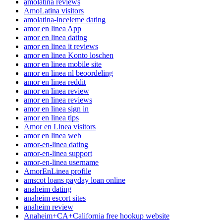
amolatina reviews
AmoLatina visitors
amolatina-inceleme dating
amor en linea App
amor en linea dating
amor en linea it reviews
amor en linea Konto loschen
amor en linea mobile site
amor en linea nl beoordeling
amor en linea reddit
amor en linea review
amor en linea reviews
amor en linea sign in
amor en linea tips
Amor en Linea visitors
amor en linea web
amor-en-linea dating
amor-en-linea support
amor-en-linea username
AmorEnLinea profile
amscot loans payday loan online
anaheim dating
anaheim escort sites
anaheim review
Anaheim+CA+California free hookup website