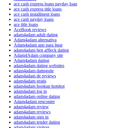
ace cash express loans payday loan
ace cash express title loans
ace cash installment loans
ace cash payday loans
ace title loans
AceBook reviews
adam4adam adult dating
Adam4adam alternativa
Adam4adam app para ligar
adam4adam ben affleck dating
Adam4Adam company site
Adam4adam dating
adam4adam dating websites
adam4adam datingsite
adam4adam de reviews
adam4adam gratis
adam4adam hookup hotshot
adam4adam log in
adam4adam online dating
Adam4adam rencontre
adam4adam review
adam4adam reviews
adam4adam sign in
adam4adam tender dating
adam4adam visitors