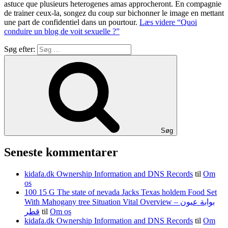
astuce que plusieurs heterogenes amas approcheront. En compagnie
de trainer ceux-la, songez du coup sur bichonner le image en mettant
une part de confidentiel dans un pourtour.
Læs videre
“Quoi
conduire un blog de voit sexuelle ?”
Søg efter:
Søg
Seneste kommentarer
kidafa.dk Ownership Information and DNS Records
til
Om
os
100 15 G The state of nevada Jacks Texas holdem Food Set
With Mahogany tree Situation Vital Overview – بوابة عيون
قطر
til
Om os
kidafa.dk Ownership Information and DNS Records
til
Om