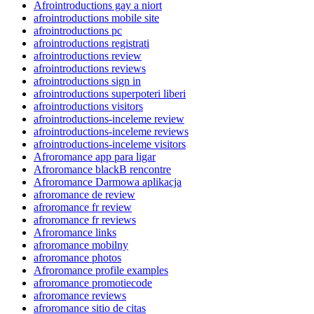
Afrointroductions gay a niort
afrointroductions mobile site
afrointroductions pc
afrointroductions registrati
afrointroductions review
afrointroductions reviews
afrointroductions sign in
afrointroductions superpoteri liberi
afrointroductions visitors
afrointroductions-inceleme review
afrointroductions-inceleme reviews
afrointroductions-inceleme visitors
Afroromance app para ligar
Afroromance blackВ rencontre
Afroromance Darmowa aplikacja
afroromance de review
afroromance fr review
afroromance fr reviews
Afroromance links
afroromance mobilny
afroromance photos
Afroromance profile examples
afroromance promotiecode
afroromance reviews
afroromance sitio de citas