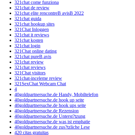
321chat come funziona
321chat de review
321chat elite rencontreВ avisВ 2022
321chat guida
321chat hookup sites
321Chat Inloggen
321chat it reviews
321chat kosten
321chat login
321Chat online dating
321chat pureВ avis
321chat review
321chat reviews
321Chat visitors
321chat-inceleme review
321SexChat Webcam Chat
4
40goldpartnersuche.de Handy, Mobiltelefon
40goldpartnersuche.de hook up seite
40goldpartnersuche.de hook ups seite
40goldpartnersuche.de Rezension
40goldpartnersuche.de Unterst?tzung
40goldpartnersuche.de was ist emphatie
40goldpartnersuche.de zus?tzliche Lese
420 citas gratuitas