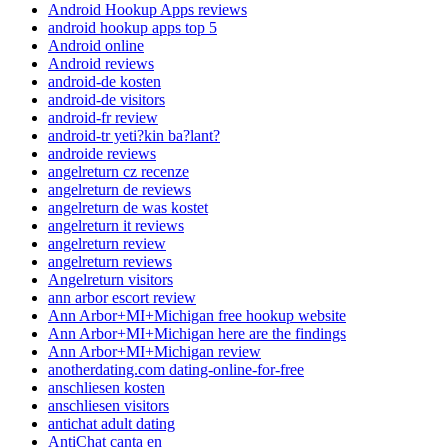
Android Hookup Apps reviews
android hookup apps top 5
Android online
Android reviews
android-de kosten
android-de visitors
android-fr review
android-tr yeti?kin ba?lant?
androide reviews
angelreturn cz recenze
angelreturn de reviews
angelreturn de was kostet
angelreturn it reviews
angelreturn review
angelreturn reviews
Angelreturn visitors
ann arbor escort review
Ann Arbor+MI+Michigan free hookup website
Ann Arbor+MI+Michigan here are the findings
Ann Arbor+MI+Michigan review
anotherdating.com dating-online-for-free
anschliesen kosten
anschliesen visitors
antichat adult dating
AntiChat canta en