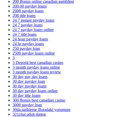
200 Bonus online canadian gambling
200.00 payday loans
2000 payday loans
208 title loans
24 7 instant payday loans
24 7 payday loans
24 7 payday loans online
24 7 title loans
24 hour payday loans
24 hr payday loans
250 payday loan
2500 payday loans online
3
3 Deposit best canadian casino
3 month payday loans online
3 month payday loans review
30 day pay day loans
30 day payday loan
30 day payday loans
30 day payday loans online
30 day title loans
300 Bonus best canadian casino
3000 payday loan
30da-tarihleme Buradaki yorumum
321chat adult dating