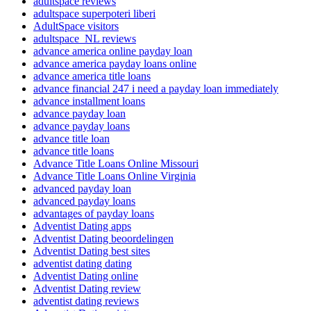
adultspace reviews
adultspace superpoteri liberi
AdultSpace visitors
adultspace_NL reviews
advance america online payday loan
advance america payday loans online
advance america title loans
advance financial 247 i need a payday loan immediately
advance installment loans
advance payday loan
advance payday loans
advance title loan
advance title loans
Advance Title Loans Online Missouri
Advance Title Loans Online Virginia
advanced payday loan
advanced payday loans
advantages of payday loans
Adventist Dating apps
Adventist Dating beoordelingen
Adventist Dating best sites
adventist dating dating
Adventist Dating online
Adventist Dating review
adventist dating reviews