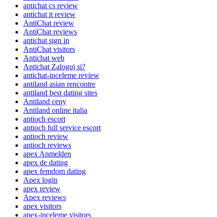
antichat cs review
antichat it review
AntiChat review
AntiChat reviews
antichat sign in
AntiChat visitors
Antichat web
Antichat Zaloguj si?
antichat-inceleme review
antiland asian rencontre
antiland best dating sites
Antiland ceny
Antiland online italia
antioch escort
antioch full service escort
antioch review
antioch reviews
apex Anmelden
apex de dating
apex femdom dating
Apex login
apex review
Apex reviews
apex visitors
apex-inceleme visitors