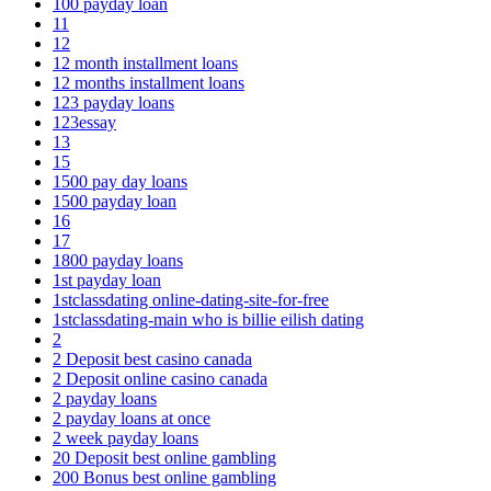
100 payday loan
11
12
12 month installment loans
12 months installment loans
123 payday loans
123essay
13
15
1500 pay day loans
1500 payday loan
16
17
1800 payday loans
1st payday loan
1stclassdating online-dating-site-for-free
1stclassdating-main who is billie eilish dating
2
2 Deposit best casino canada
2 Deposit online casino canada
2 payday loans
2 payday loans at once
2 week payday loans
20 Deposit best online gambling
200 Bonus best online gambling