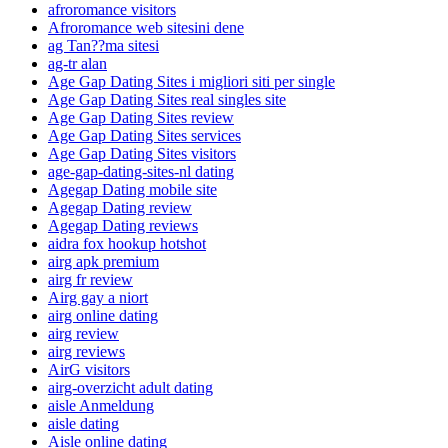
afroromance visitors
Afroromance web sitesini dene
ag Tan??ma sitesi
ag-tr alan
Age Gap Dating Sites i migliori siti per single
Age Gap Dating Sites real singles site
Age Gap Dating Sites review
Age Gap Dating Sites services
Age Gap Dating Sites visitors
age-gap-dating-sites-nl dating
Agegap Dating mobile site
Agegap Dating review
Agegap Dating reviews
aidra fox hookup hotshot
airg apk premium
airg fr review
Airg gay a niort
airg online dating
airg review
airg reviews
AirG visitors
airg-overzicht adult dating
aisle Anmeldung
aisle dating
Aisle online dating