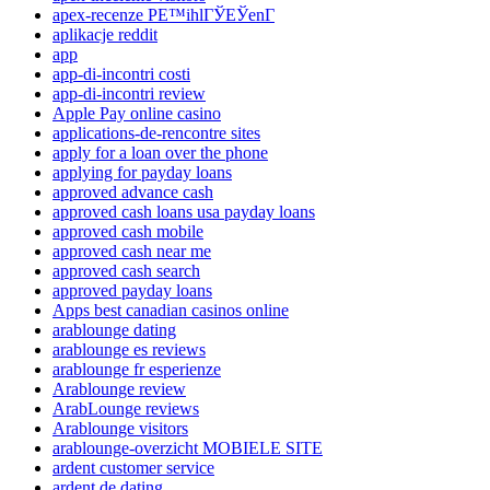
apex-recenze PЕ™ihlГЎЕЎenГ­
aplikacje reddit
app
app-di-incontri costi
app-di-incontri review
Apple Pay online casino
applications-de-rencontre sites
apply for a loan over the phone
applying for payday loans
approved advance cash
approved cash loans usa payday loans
approved cash mobile
approved cash near me
approved cash search
approved payday loans
Apps best canadian casinos online
arablounge dating
arablounge es reviews
arablounge fr esperienze
Arablounge review
ArabLounge reviews
Arablounge visitors
arablounge-overzicht MOBIELE SITE
ardent customer service
ardent de dating