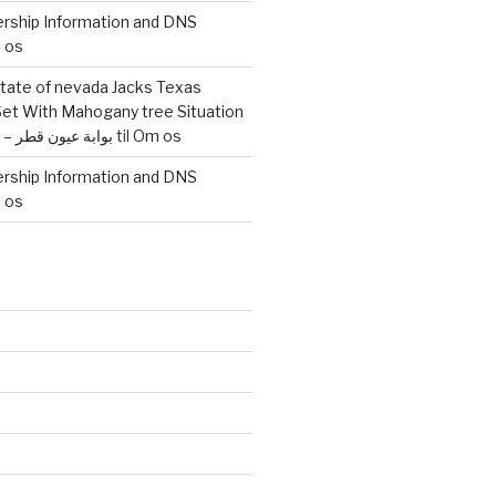
ership Information and DNS
 os
state of nevada Jacks Texas
et With Mahogany tree Situation
Vital Overview – بوابة عيون قطر
til
Om os
ership Information and DNS
 os