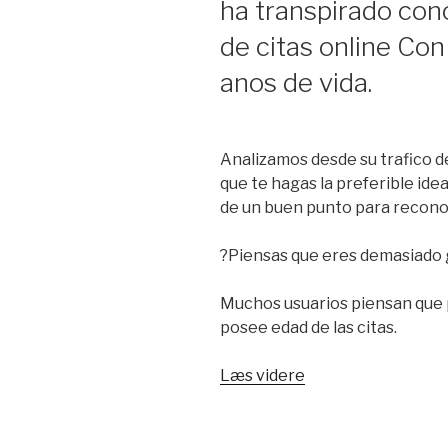
ha transpirado con
de citas online Co
anos de vida.
Analizamos desde su trafico de
que te hagas la preferible id
de un buen punto para reconoc
?Piensas que eres demasiado g
Muchos usuarios piensan que 
posee edad de las citas.
Læs videre
“Opiniones
de
Ourtime.
?