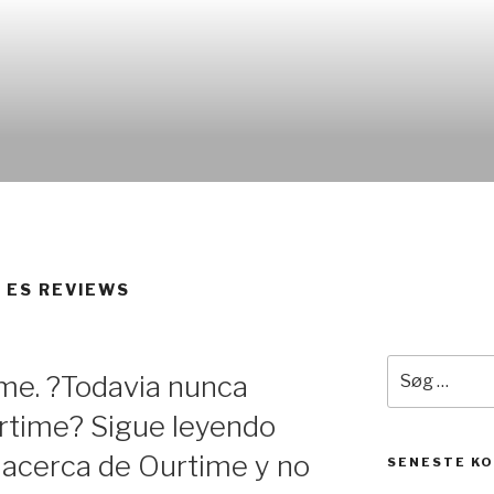
 ES REVIEWS
Søg
me. ?Todavia nunca
efter:
urtime? Sigue leyendo
 acerca de Ourtime y no
SENESTE K