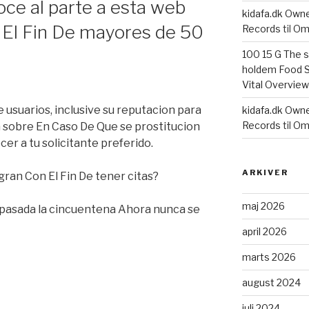
oce al parte a esta web
kidafa.dk Own
n El Fin De mayores de 50
Records
til
Om
100 15 G The 
holdem Food S
 usuarios, inclusive su reputacion para
kidafa.dk Own
Records
til
Om
ea sobre En Caso De Que se prostitucion
er a tu solicitante preferido.
ARKIVER
ran Con El Fin De tener citas?
maj 2026
pasada la cincuentena Ahora nunca se
april 2026
marts 2026
august 2024
juli 2024