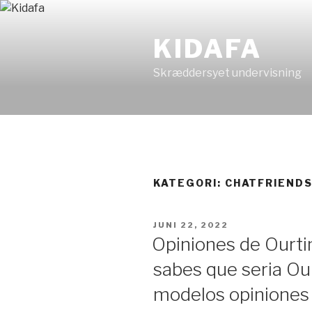
Videre
til
KIDAFA
indhold
Skræddersyet undervisning
KATEGORI: CHATFRIENDS
UDGIVET
JUNI 22, 2022
DEN
Opiniones de Ourti
sabes que seri­a O
modelos opiniones