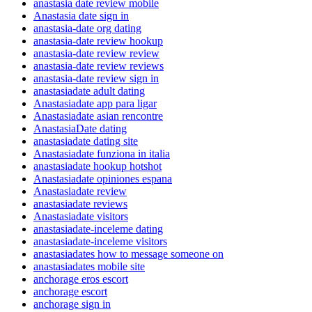
anastasia date review mobile
Anastasia date sign in
anastasia-date org dating
anastasia-date review hookup
anastasia-date review review
anastasia-date review reviews
anastasia-date review sign in
anastasiadate adult dating
Anastasiadate app para ligar
Anastasiadate asian rencontre
AnastasiaDate dating
anastasiadate dating site
Anastasiadate funziona in italia
anastasiadate hookup hotshot
Anastasiadate opiniones espana
Anastasiadate review
anastasiadate reviews
Anastasiadate visitors
anastasiadate-inceleme dating
anastasiadate-inceleme visitors
anastasiadates how to message someone on
anastasiadates mobile site
anchorage eros escort
anchorage escort
anchorage sign in