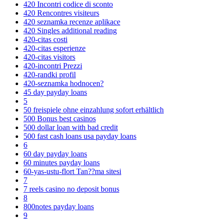
420 Incontri codice di sconto
420 Rencontres visiteurs
420 seznamka recenze aplikace
420 Singles additional reading
420-citas costi
420-citas esperienze
420-citas visitors
420-incontri Prezzi
420-randki profil
420-seznamka hodnocen?
45 day payday loans
5
50 freispiele ohne einzahlung sofort erhältlich
500 Bonus best casinos
500 dollar loan with bad credit
500 fast cash loans usa payday loans
6
60 day payday loans
60 minutes payday loans
60-yas-ustu-flort Tan??ma sitesi
7
7 reels casino no deposit bonus
8
800notes payday loans
9