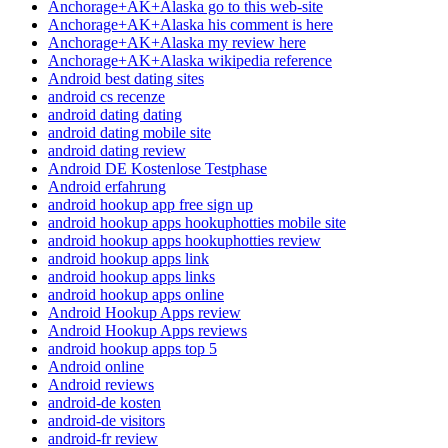
Anchorage+AK+Alaska go to this web-site
Anchorage+AK+Alaska his comment is here
Anchorage+AK+Alaska my review here
Anchorage+AK+Alaska wikipedia reference
Android best dating sites
android cs recenze
android dating dating
android dating mobile site
android dating review
Android DE Kostenlose Testphase
Android erfahrung
android hookup app free sign up
android hookup apps hookuphotties mobile site
android hookup apps hookuphotties review
android hookup apps link
android hookup apps links
android hookup apps online
Android Hookup Apps review
Android Hookup Apps reviews
android hookup apps top 5
Android online
Android reviews
android-de kosten
android-de visitors
android-fr review