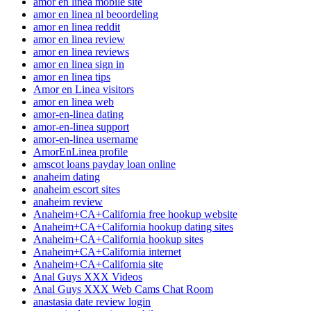
amor en linea mobile site
amor en linea nl beoordeling
amor en linea reddit
amor en linea review
amor en linea reviews
amor en linea sign in
amor en linea tips
Amor en Linea visitors
amor en linea web
amor-en-linea dating
amor-en-linea support
amor-en-linea username
AmorEnLinea profile
amscot loans payday loan online
anaheim dating
anaheim escort sites
anaheim review
Anaheim+CA+California free hookup website
Anaheim+CA+California hookup dating sites
Anaheim+CA+California hookup sites
Anaheim+CA+California internet
Anaheim+CA+California site
Anal Guys XXX Videos
Anal Guys XXX Web Cams Chat Room
anastasia date review login