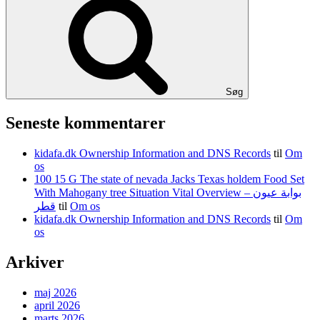
Søg
Seneste kommentarer
kidafa.dk Ownership Information and DNS Records
til
Om
os
100 15 G The state of nevada Jacks Texas holdem Food Set
With Mahogany tree Situation Vital Overview – بوابة عيون
قطر
til
Om os
kidafa.dk Ownership Information and DNS Records
til
Om
os
Arkiver
maj 2026
april 2026
marts 2026