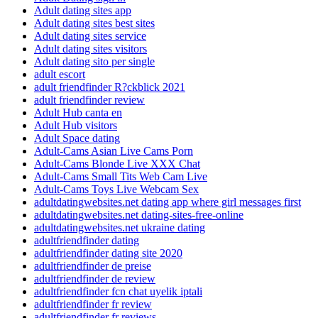
Adult dating sites app
Adult dating sites best sites
Adult dating sites service
Adult dating sites visitors
Adult dating sito per single
adult escort
adult friendfinder R?ckblick 2021
adult friendfinder review
Adult Hub canta en
Adult Hub visitors
Adult Space dating
Adult-Cams Asian Live Cams Porn
Adult-Cams Blonde Live XXX Chat
Adult-Cams Small Tits Web Cam Live
Adult-Cams Toys Live Webcam Sex
adultdatingwebsites.net dating app where girl messages first
adultdatingwebsites.net dating-sites-free-online
adultdatingwebsites.net ukraine dating
adultfriendfinder dating
adultfriendfinder dating site 2020
adultfriendfinder de preise
adultfriendfinder de review
adultfriendfinder fcn chat uyelik iptali
adultfriendfinder fr review
adultfriendfinder fr reviews