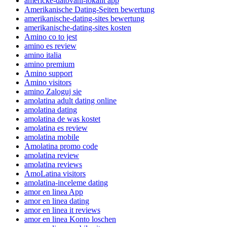
americke-datovani-lokalit app
Amerikanische Dating-Seiten bewertung
amerikanische-dating-sites bewertung
amerikanische-dating-sites kosten
Amino co to jest
amino es review
amino italia
amino premium
Amino support
Amino visitors
amino Zaloguj sie
amolatina adult dating online
amolatina dating
amolatina de was kostet
amolatina es review
amolatina mobile
Amolatina promo code
amolatina review
amolatina reviews
AmoLatina visitors
amolatina-inceleme dating
amor en linea App
amor en linea dating
amor en linea it reviews
amor en linea Konto loschen