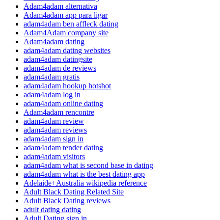
Adam4adam alternativa
Adam4adam app para ligar
adam4adam ben affleck dating
Adam4Adam company site
Adam4adam dating
adam4adam dating websites
adam4adam datingsite
adam4adam de reviews
adam4adam gratis
adam4adam hookup hotshot
adam4adam log in
adam4adam online dating
Adam4adam rencontre
adam4adam review
adam4adam reviews
adam4adam sign in
adam4adam tender dating
adam4adam visitors
adam4adam what is second base in dating
adam4adam what is the best dating app
Adelaide+Australia wikipedia reference
Adult Black Dating Related Site
Adult Black Dating reviews
adult dating dating
Adult Dating sign in