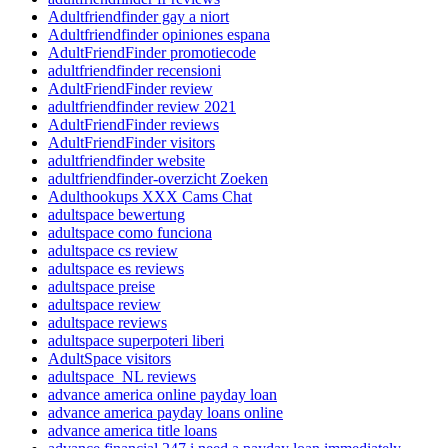
Adultfriendfinder gay a niort
Adultfriendfinder opiniones espana
AdultFriendFinder promotiecode
adultfriendfinder recensioni
AdultFriendFinder review
adultfriendfinder review 2021
AdultFriendFinder reviews
AdultFriendFinder visitors
adultfriendfinder website
adultfriendfinder-overzicht Zoeken
Adulthookups XXX Cams Chat
adultspace bewertung
adultspace como funciona
adultspace cs review
adultspace es reviews
adultspace preise
adultspace review
adultspace reviews
adultspace superpoteri liberi
AdultSpace visitors
adultspace_NL reviews
advance america online payday loan
advance america payday loans online
advance america title loans