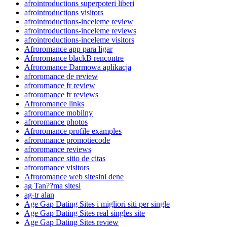
afrointroductions superpoteri liberi
afrointroductions visitors
afrointroductions-inceleme review
afrointroductions-inceleme reviews
afrointroductions-inceleme visitors
Afroromance app para ligar
Afroromance blackВ rencontre
Afroromance Darmowa aplikacja
afroromance de review
afroromance fr review
afroromance fr reviews
Afroromance links
afroromance mobilny
afroromance photos
Afroromance profile examples
afroromance promotiecode
afroromance reviews
afroromance sitio de citas
afroromance visitors
Afroromance web sitesini dene
ag Tan??ma sitesi
ag-tr alan
Age Gap Dating Sites i migliori siti per single
Age Gap Dating Sites real singles site
Age Gap Dating Sites review