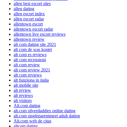
allen best escort sites
allen dating
allen escort index
allen escort radar
allentown escort
allentown escort radar
allentown live escort reviews
allentown review
alt com dating site 2021
alt com de was kostet
alt com es reviews
alt com recensioni
alt com review
alt com review 2021
alt com reviews
alt funziona in italia
alt mobile site
alt review
alt reviews
alt visitors
Alt.com dating
alt.com silverdaddies online dating
alt.com singleparentmeet adult dating
Alt.com web de citas
altcom dating