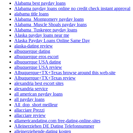
Alabama best payday loans
Alabama payday loans online no credit check instant approval
alabama title loans
Alabama_Montgomery payday loans
Alabama_Muscle Shoals payday loans
Alabama_Tuskegee payday loans
Alaska payday loans near me
Alaska Payday Loans Online Same Day
alaska-dating review
albuquerque dating
albuquerque eros escort
albuquerque USA dating
albuquerque USA review
Albuquerque+TX+Texas browse around this web-site
Albuquerque+TX+Texas review
alexandria best escort sites
alexandria service
all american payday loans
all payday loans
All_dop_short meilleur
allacciare Prezzi
allacciare review
allamericandating.com free-dating-online-sites
Alleinerziehen DE Dating Telefonnummer
alleinerziehende-dating kosten