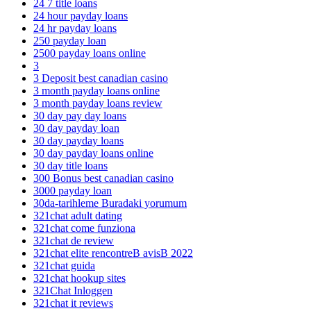
24 7 title loans
24 hour payday loans
24 hr payday loans
250 payday loan
2500 payday loans online
3
3 Deposit best canadian casino
3 month payday loans online
3 month payday loans review
30 day pay day loans
30 day payday loan
30 day payday loans
30 day payday loans online
30 day title loans
300 Bonus best canadian casino
3000 payday loan
30da-tarihleme Buradaki yorumum
321chat adult dating
321chat come funziona
321chat de review
321chat elite rencontreВ avisВ 2022
321chat guida
321chat hookup sites
321Chat Inloggen
321chat it reviews