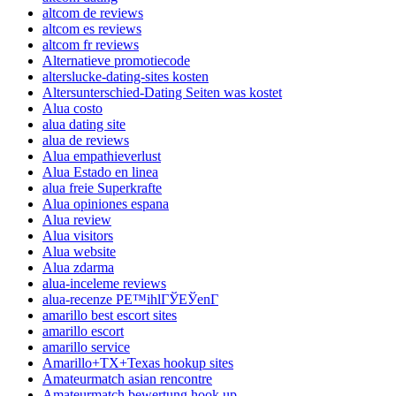
altcom de reviews
altcom es reviews
altcom fr reviews
Alternatieve promotiecode
alterslucke-dating-sites kosten
Altersunterschied-Dating Seiten was kostet
Alua costo
alua dating site
alua de reviews
Alua empathieverlust
Alua Estado en linea
alua freie Superkrafte
Alua opiniones espana
Alua review
Alua visitors
Alua website
Alua zdarma
alua-inceleme reviews
alua-recenze PЕ™ihlГЎЕЎenГ­
amarillo best escort sites
amarillo escort
amarillo service
Amarillo+TX+Texas hookup sites
Amateurmatch asian rencontre
Amateurmatch bewertung hook up