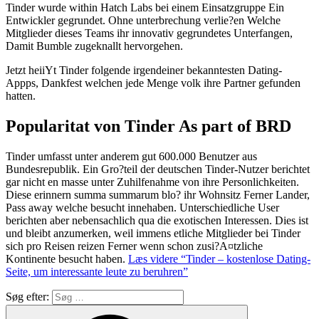
Tinder wurde within Hatch Labs bei einem Einsatzgruppe Ein
Entwickler gegrundet. Ohne unterbrechung verlie?en Welche
Mitglieder dieses Teams ihr innovativ gegrundetes Unterfangen,
Damit Bumble zugeknallt hervorgehen.
Jetzt heiiYt Tinder folgende irgendeiner bekanntesten Dating-
Appps, Dankfest welchen jede Menge volk ihre Partner gefunden
hatten.
Popularitat von Tinder As part of BRD
Tinder umfasst unter anderem gut 600.000 Benutzer aus
Bundesrepublik. Ein Gro?teil der deutschen Tinder-Nutzer berichtet
gar nicht en masse unter Zuhilfenahme von ihre Personlichkeiten.
Diese erinnern summa summarum blo? ihr Wohnsitz Ferner Lander,
Pass away welche besucht innehaben. Unterschiedliche User
berichten aber nebensachlich qua die exotischen Interessen. Dies ist
und bleibt anzumerken, weil immens etliche Mitglieder bei Tinder
sich pro Reisen reizen Ferner wenn schon zusi?A¤tzliche
Kontinente besucht haben.
Læs videre
“Tinder – kostenlose Dating-
Seite, um interessante leute zu beruhren”
Søg efter: