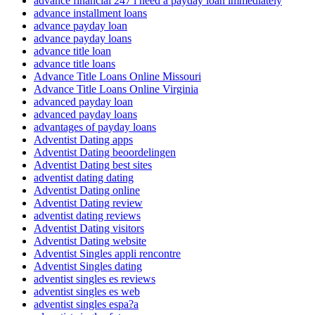
advance financial 247 i need a payday loan immediately
advance installment loans
advance payday loan
advance payday loans
advance title loan
advance title loans
Advance Title Loans Online Missouri
Advance Title Loans Online Virginia
advanced payday loan
advanced payday loans
advantages of payday loans
Adventist Dating apps
Adventist Dating beoordelingen
Adventist Dating best sites
adventist dating dating
Adventist Dating online
Adventist Dating review
adventist dating reviews
Adventist Dating visitors
Adventist Dating website
Adventist Singles appli rencontre
Adventist Singles dating
adventist singles es reviews
adventist singles es web
adventist singles espa?a