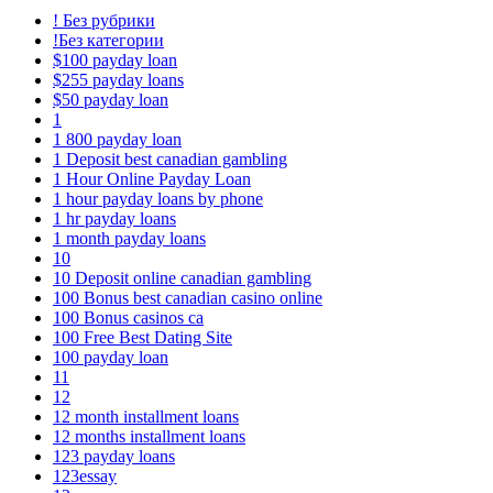
! Без рубрики
!Без категории
$100 payday loan
$255 payday loans
$50 payday loan
1
1 800 payday loan
1 Deposit best canadian gambling
1 Hour Online Payday Loan
1 hour payday loans by phone
1 hr payday loans
1 month payday loans
10
10 Deposit online canadian gambling
100 Bonus best canadian casino online
100 Bonus casinos ca
100 Free Best Dating Site
100 payday loan
11
12
12 month installment loans
12 months installment loans
123 payday loans
123essay