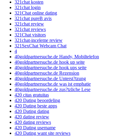
321chat kosten
321chat login
321Chat online dating
321chat pureВ avis
321chat review
321chat reviews
321Chat visitors
321chat-inceleme review
321SexChat Webcam Chat
4
40goldpartnersuche.de Handy, Mobiltelefon
40goldpartnersuche.de hook up seite
40goldpartnersuche.de hook ups seite
40goldpartnersuche.de Rezension
40goldpartnersuche.de Unterst?tzung
40goldpartnersuche.de was ist emphatie
40goldpartnersuche.de zus?tzliche Lese
420 citas gratuitas
420 Dating beoordeling
420 Dating beste apps
420 Dating dating
420 dating review
420 dating reviews
420 Dating username
420 Dating want site reviews