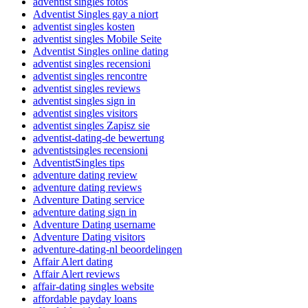
adventist singles fotos
Adventist Singles gay a niort
adventist singles kosten
adventist singles Mobile Seite
Adventist Singles online dating
adventist singles recensioni
adventist singles rencontre
adventist singles reviews
adventist singles sign in
adventist singles visitors
adventist singles Zapisz sie
adventist-dating-de bewertung
adventistsingles recensioni
AdventistSingles tips
adventure dating review
adventure dating reviews
Adventure Dating service
adventure dating sign in
Adventure Dating username
Adventure Dating visitors
adventure-dating-nl beoordelingen
Affair Alert dating
Affair Alert reviews
affair-dating singles website
affordable payday loans