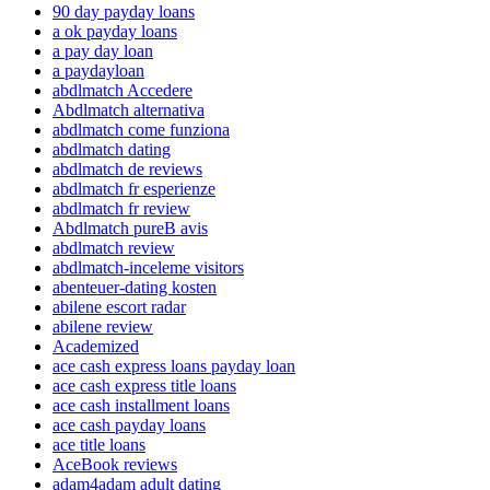
90 day payday loans
a ok payday loans
a pay day loan
a paydayloan
abdlmatch Accedere
Abdlmatch alternativa
abdlmatch come funziona
abdlmatch dating
abdlmatch de reviews
abdlmatch fr esperienze
abdlmatch fr review
Abdlmatch pureВ avis
abdlmatch review
abdlmatch-inceleme visitors
abenteuer-dating kosten
abilene escort radar
abilene review
Academized
ace cash express loans payday loan
ace cash express title loans
ace cash installment loans
ace cash payday loans
ace title loans
AceBook reviews
adam4adam adult dating