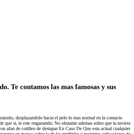
rado. Te contamos las mas famosas y sus
ansito, desplazandolo hacia el pelo lo mas normal en la contacto
d de que si, te este enganando; No obstante ademas sobre que la tuviera
on afan de cotilleo de destapar En Caso De Que esta actual cualquier
onerse en manos sobre la de las multiples y recientes aplicaciones de