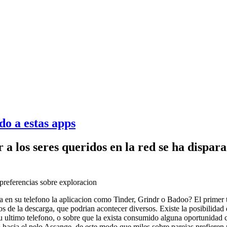
ido a estas apps
 a los seres queridos en la red se ha dispa
 preferencias sobre exploracion
en su telefono la aplicacion como Tinder, Grindr o Badoo? El primer tr
vos de la descarga, que podrian acontecer diversos. Existe la posibilida
ultimo telefono, o sobre que la exista consumido alguna oportunidad c
acia el pelo Assange, de este modo que miles sobre parejas prefieren p