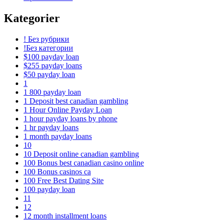
Kategorier
! Без рубрики
!Без категории
$100 payday loan
$255 payday loans
$50 payday loan
1
1 800 payday loan
1 Deposit best canadian gambling
1 Hour Online Payday Loan
1 hour payday loans by phone
1 hr payday loans
1 month payday loans
10
10 Deposit online canadian gambling
100 Bonus best canadian casino online
100 Bonus casinos ca
100 Free Best Dating Site
100 payday loan
11
12
12 month installment loans