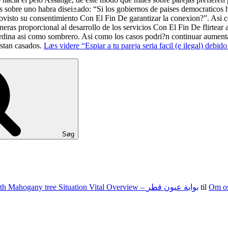
 sobre uno habra disei±ado: “Si los gobiernos de paises democraticos 
ovisto su consentimiento Con El Fin De garantizar la conexion?”. Asi­ co
eras proporcional al desarrollo de los servicios Con El Fin De flirtear
ardina asi­ como sombrero. Asi­ como los casos podri?n continuar aumen
estan casados.
Læs videre
“Espiar a tu pareja seri­a facil (e ilegal) debid
Søg
100 15 G The state of nevada Jacks Texas holdem Food Set With Mahogany tree Situation Vital Overview – بوابة عيون قطر
til
Om o