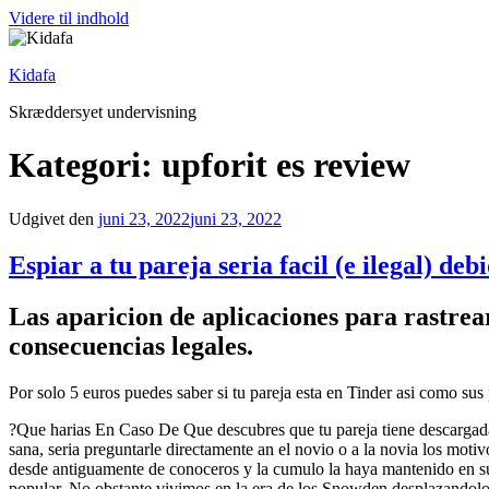
Videre til indhold
Kidafa
Skræddersyet undervisning
Kategori: upforit es review
Udgivet den
juni 23, 2022
juni 23, 2022
Espiar a tu pareja seri­a facil (e ilegal) deb
Las aparicion de aplicaciones para rastrear
consecuencias legales.
Por solo 5 euros puedes saber si tu pareja esta en Tinder asi­ como sus
?Que harias En Caso De Que descubres que tu pareja tiene descargada 
sana, seria preguntarle directamente an el novio o a la novia los moti
desde antiguamente de conoceros y la cumulo la haya mantenido en su 
popular. No obstante vivimos en la era de los Snowden desplazandolo h