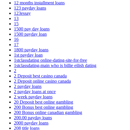
12 months installment loans
123 payday loans
123essay
13
15
1500 pay day loans
1500 payday loan
16
17
1800 payday loans
1st payday loan
1stclassdating online-dating-site-for-free
1stclassdating-main who is billie eilish dating
2
2 Deposit best casino canada
2 Deposit online casino canada
2 payday loans
2 payday loans at once
2 week payday loans
20 Deposit best online gambling
200 Bonus best online gambling
200 Bonus online canadian gambling
200.00 payday loans
2000 payday loans
208 title loans