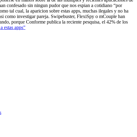
han confesado sin ningun pudor que nos espian a cotidiano “por
mo tal cual, la aparicion sobre estas apps, muchas ilegales y no ha
 asi­ como investigar pareja. Swipebuster, FlexiSpy o mCouple han
tando, porque Conforme publica la reciente pesquisa, el 42% de los
o a estas apps”
s